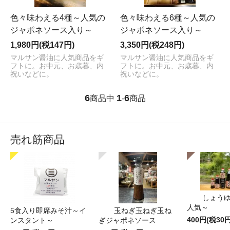
色々味わえる4種～人気の
色々味わえる6種～人気の
ジャポネソース入り～
ジャポネソース入り～
1,980円(税147円)
3,350円(税248円)
マルサン醤油に人気商品をギ
マルサン醤油に人気商品をギ
フトに。お中元、お歳暮、内
フトに。お中元、お歳暮、内
祝いなどに。
祝いなどに。
6
1
6
商品中
-
商品
売れ筋商品
しょうゆ
人気～
5食入り即席みそ汁～イ
玉ねぎ玉ねぎ玉ね
400円(税30円
ンスタント～
ぎジャポネソース