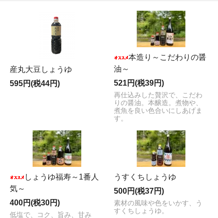
本造り～こだわりの醤
油～
産丸大豆しょうゆ
521円(税39円)
595円(税44円)
再仕込みした贅沢で、こだわ
りの醤油。本醸造。煮物や、
煮魚を良い色合いにしあげま
す。
しょうゆ福寿～1番人
うすくちしょうゆ
気～
500円(税37円)
400円(税30円)
素材の風味や色をいかす、う
すくちしょうゆ。
低塩で、コク、旨み、甘み