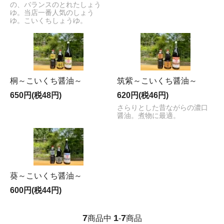
の、バランスのとれたしょう
ゆ。当店一番人気のしょう
ゆ。こいくちしょうゆ。
桐～こいくち醤油～
筑紫～こいくち醤油～
650円(税48円)
620円(税46円)
さらりとした昔ながらの濃口
醤油。煮物に最適。
葵～こいくち醤油～
600円(税44円)
7
1
7
商品中
-
商品