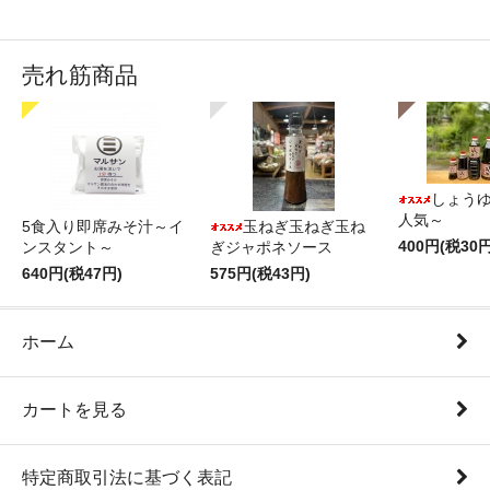
売れ筋商品
しょうゆ
人気～
5食入り即席みそ汁～イ
玉ねぎ玉ねぎ玉ね
400円(税30円
ンスタント～
ぎジャポネソース
640円(税47円)
575円(税43円)
ホーム
カートを見る
特定商取引法に基づく表記